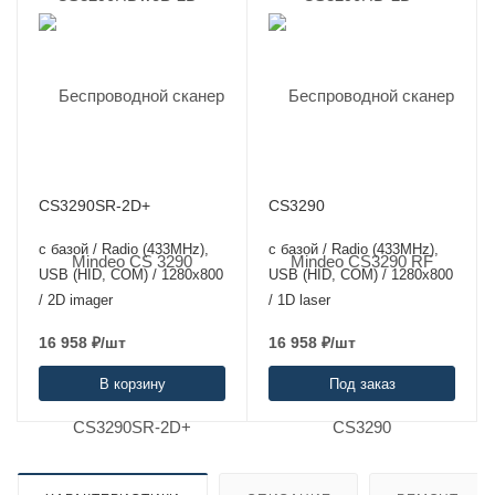
CS3290SR-2D+
CS3290
с базой / Radio (433MHz),
с базой / Radio (433MHz),
USB (HID, COM) / 1280х800
USB (HID, COM) / 1280х800
/ 2D imager
/ 1D laser
16 958
₽
/шт
16 958
₽
/шт
В корзину
Под заказ