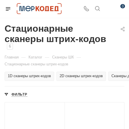
0
Стационарные
сканеры штрих-кодов
6
—
—
—
Главная
Каталог
Сканеры ШК
Стационарные сканеры штрих-кодов
1D сканеры штрих-кодов
2D сканеры штрих-кодов
Сканеры 
ФИЛЬТР