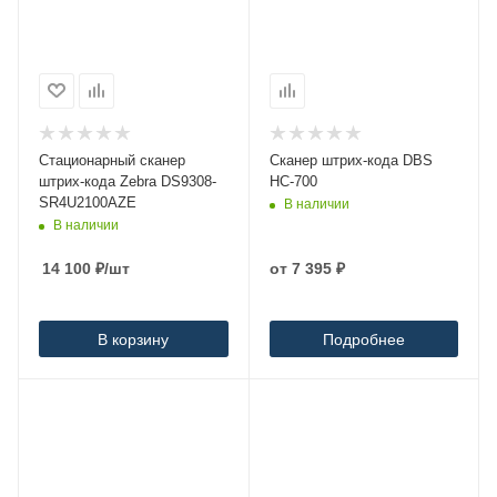
Стационарный сканер
Сканер штрих-кода DBS
штрих-кода Zebra DS9308-
HC-700
SR4U2100AZE
В наличии
В наличии
14 100
₽
/шт
от
7 395 ₽
В корзину
Подробнее