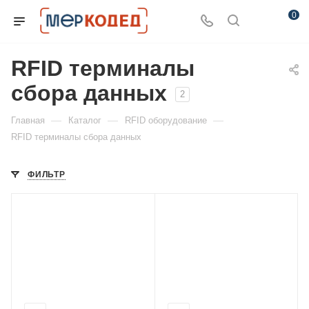
0
RFID терминалы
сбора данных
2
—
—
—
Главная
Каталог
RFID оборудование
RFID терминалы сбора данных
ФИЛЬТР