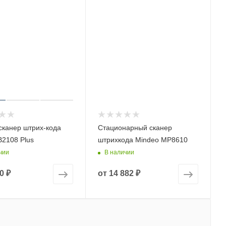
сканер штрих-кода
Стационарный сканер
2108 Plus
штрихкода Mindeo MP8610
чии
В наличии
0 ₽
от
14 882 ₽