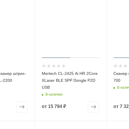
сканер штрих-
Mertech CL-2425 Ai HR 2Core
Сканер 
L-2200
XLaser BLE SPP Dongle P2D
700
USB
В нали
В наличии
от
15 794 ₽
от
7 32