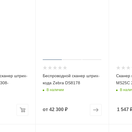
сканер штрих-
Беспроводной сканер штрих-
Сканер 
308-
кода Zebra DS8178
MS25C 2
В наличии
В нали
от
42 300 ₽
1 547