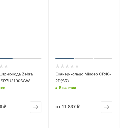
штрих-кода Zebra
Сканер-кольцо Mindeo CR40-
-SR7U2100SGW
2D(SR)
чии
В наличии
0 ₽
от
11 837 ₽