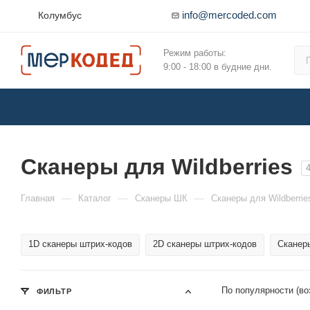
info@mercoded.com
Колумбус
Режим работы:
9:00 - 18:00 в будние дни.
Сканеры для Wildberries
—
—
—
Главная
Каталог
Сканеры ШК
Сканеры для Wildberrie
1D сканеры штрих-кодов
2D сканеры штрих-кодов
Сканер
По популярности (во
ФИЛЬТР