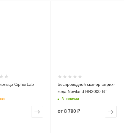
кольцо CipherLab
Беспроводной сканер штрих-
кода Newland HR2000-BT
каз
В наличии
от
8 790 ₽