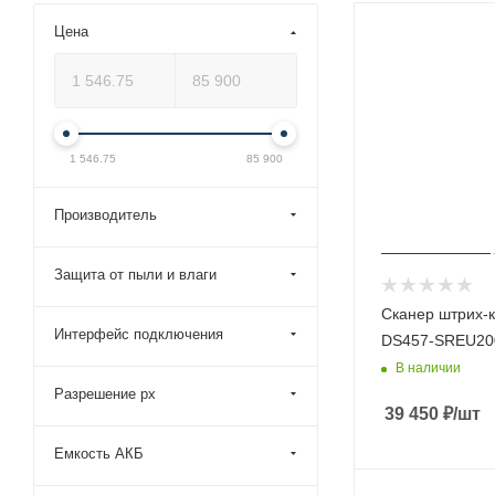
Цена
1 546.75
85 900
Производитель
Защита от пыли и влаги
Сканер штрих-к
Интерфейс подключения
DS457-SREU20
В наличии
Разрешение px
39 450
₽
/шт
Емкость АКБ