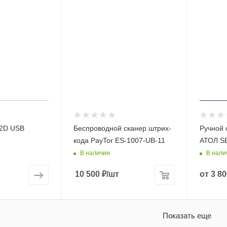
P2D USB
Беспроводной сканер штрих-
Ручной 
кода PayTor ES-1007-UB-11
АТОЛ SB
В наличии
В нали
10 500
₽
/шт
от
3 80
Показать еще