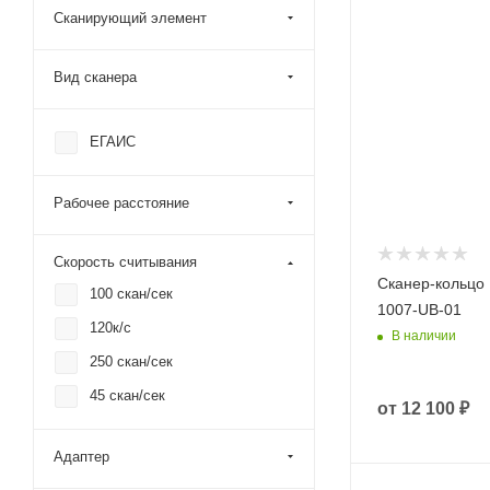
Сканирующий элемент
Вид сканера
ЕГАИС
Рабочее расстояние
Скорость считывания
Сканер-кольцо 
100 скан/сек
1007-UB-01
120к/с
В наличии
250 скан/сек
45 скан/сек
от
12 100 ₽
Адаптер