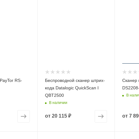
PayTor RS-
Беспроводной сканер штрих-
Сканер 
кода Datalogic QuickScan I
DS2208
QBT2500
В нали
В наличии
от
20 115 ₽
от
7 89