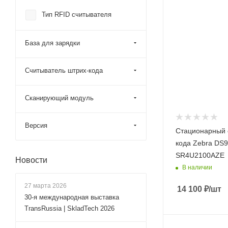
Тип RFID считывателя
База для зарядки
Считыватель штрих-кода
Сканирующий модуль
Версия
Стационарный 
кода Zebra DS9
SR4U2100AZE
Новости
В наличии
27 марта 2026
14 100
₽
/шт
30-я международная выставка
TransRussia | SkladTech 2026