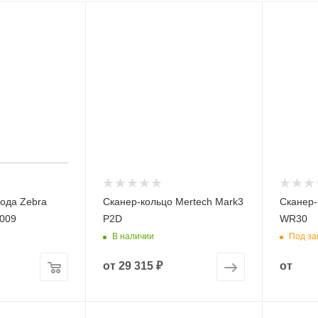
ода Zebra
Сканер-кольцо Mertech Mark3
Сканер-
009
P2D
WR30
В наличии
Под за
от
29 315 ₽
от