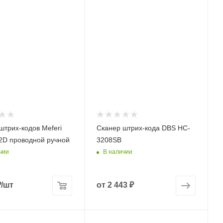
штрих-кодов Meferi
Сканер штрих-кода DBS HC-
D проводной ручной
3208SB
чии
В наличии
₽
/шт
от
2 443 ₽