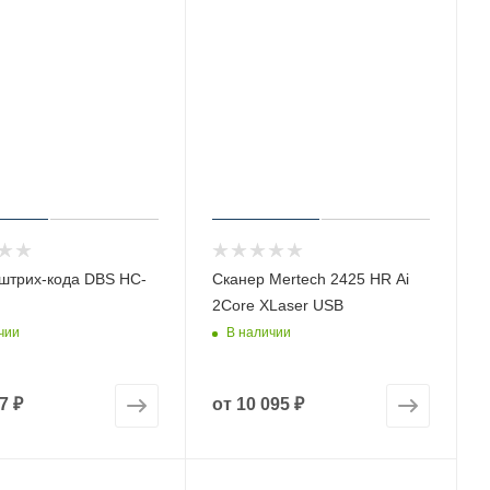
штрих-кода DBS HC-
Сканер Mertech 2425 HR Ai
2Core XLaser USB
чии
В наличии
7 ₽
от
10 095 ₽