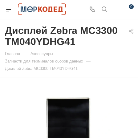
0
Дисплей Zebra MC3300
TM040YDHG41
—
—
Главная
Аксессуары
—
Запчасти для терминалов сборов данных
Дисплей Zebra MC3300 TM040YDHG41