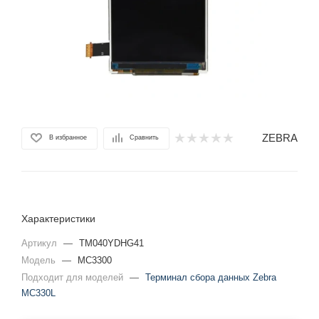
ZEBRA
В избранное
Сравнить
Характеристики
Артикул
—
TM040YDHG41
Модель
—
MC3300
Подходит для моделей
—
Терминал сбора данных Zebra
MC330L