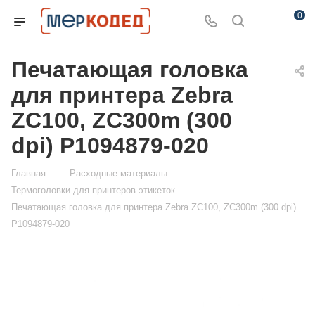
0
Печатающая головка
для принтера Zebra
ZC100, ZC300m (300
dpi) P1094879-020
—
—
Главная
Расходные материалы
—
Термоголовки для принтеров этикеток
Печатающая головка для принтера Zebra ZC100, ZC300m (300 dpi)
P1094879-020