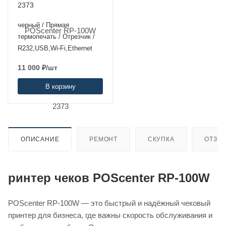
2373
черный / Прямая
термопечать / Отрезчик /
R232,USB,Wi-Fi,Ethernet
11 000
₽
/шт
В корзину
ОПИСАНИЕ
РЕМОНТ
СКУПКА
ОТЗЫ
ринтер чеков POScenter RP-100W
POScenter RP-100W — это быстрый и надёжный чековый
принтер для бизнеса, где важны скорость обслуживания и