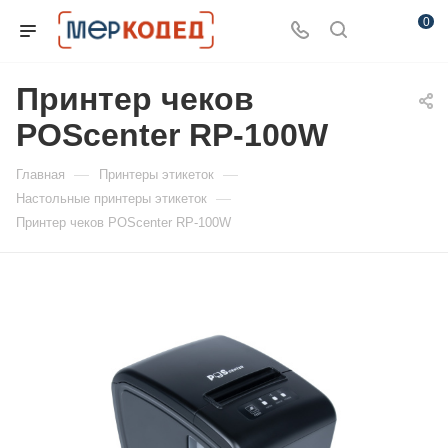
0
Принтер чеков
POScenter RP-100W
—
—
Главная
Принтеры этикеток
—
Настольные принтеры этикеток
Принтер чеков POScenter RP-100W