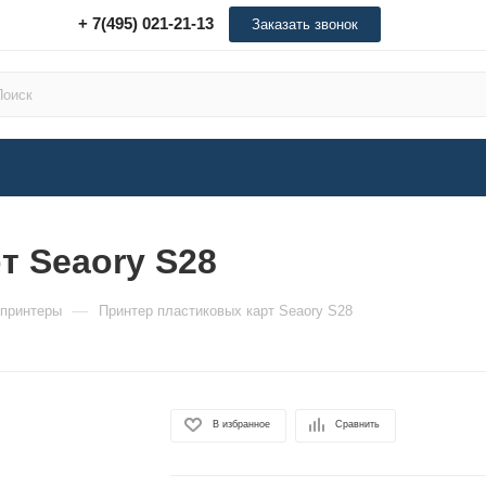
+ 7(495) 021-21-13
Заказать звонок
т Seaory S28
—
 принтеры
Принтер пластиковых карт Seaory S28
В избранное
Сравнить