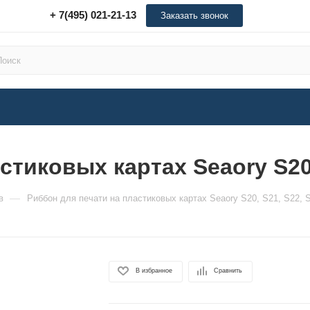
+ 7(495) 021-21-13
Заказать звонок
стиковых картах Seaory S20,
—
в
Риббон для печати на пластиковых картах Seaory S20, S21, S22, 
В избранное
Сравнить