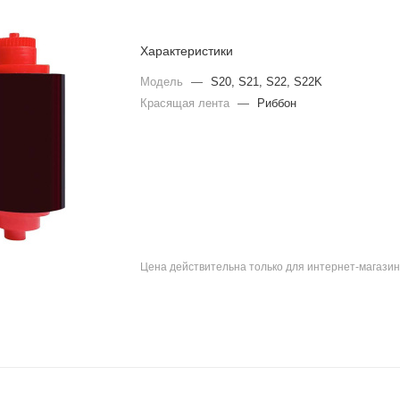
Характеристики
Модель
—
S20, S21, S22, S22K
Красящая лента
—
Риббон
Цена действительна только для интернет-магазин