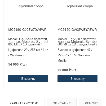
MC9190-GJ0SWAYA6WR
MC9190-GA0SWEYA6WR
Marvell PXA320 с частотой
Marvell PXA320 с частотой
806 МГц / 1D дальний /
806 МГц / 1D стандартный /
Цифровая 29 / 256 мб / 1 гб
Буквенно-цифровая 47 /
/ Windows CE
256 мб / 1 гб / Windows
Mobile
54 000
₽
/шт
49 500
₽
/шт
В корзину
В корзину
ХАРАКТЕРИСТИКИ
ОПИСАНИЕ
РЕМОНТ