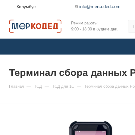
info@mercoded.com
Колумбус
Режим работы:
9:00 - 18:00 в будние дни.
Терминал сбора данных P
—
—
—
Главная
ТСД
ТСД для 1С
Терминал сбора данных Poi