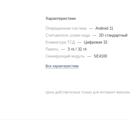
Характеристики
Операционная система
—
Android 11
Считыватель штрих-кода
—
2D стандартный
Клавиатура ТСД
—
Цифровая 32
Память
—
3 гб / 32 гб
Сканирующий модуль
—
SE4100
Все характеристики
Цена действительна только для интернет-магазин