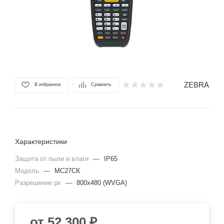
ZEBRA
В избранное
Сравнить
Характеристики
Защита от пыли и влаги
—
IP65
Модель
—
MC27CK
Разрешение px
—
800х480 (WVGA)
от
52 300 ₽