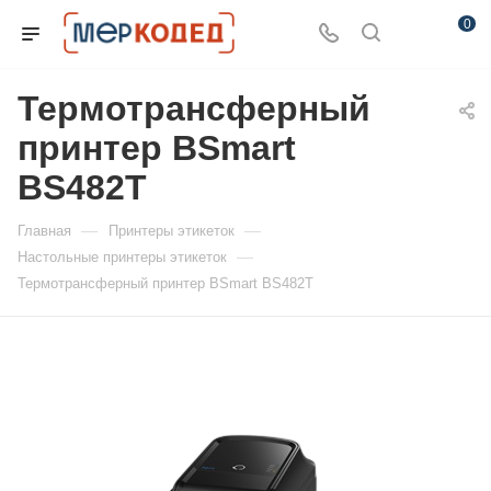
0
Термотрансферный
принтер BSmart
BS482T
—
—
Главная
Принтеры этикеток
—
Настольные принтеры этикеток
Термотрансферный принтер BSmart BS482T