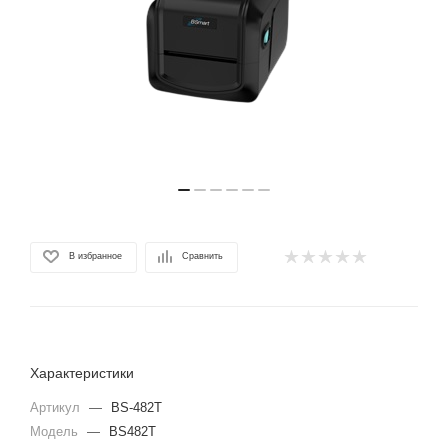
В избранное
Сравнить
Характеристики
Артикул
—
BS-482T
Модель
—
BS482T