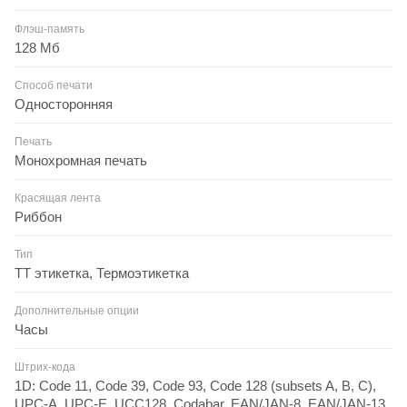
Флэш-память
128 Мб
Способ печати
Односторонняя
Печать
Монохромная печать
Красящая лента
Риббон
Тип
ТТ этикетка, Термоэтикетка
Дополнительные опции
Часы
Штрих-кода
1D: Code 11, Code 39, Code 93, Code 128 (subsets A, B, C),
UPC-A, UPC-E, UCC128, Codabar, EAN/JAN-8, EAN/JAN-13,