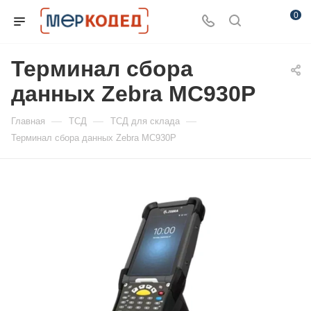
0
Терминал сбора
данных Zebra MC930P
—
—
—
Главная
ТСД
ТСД для склада
Терминал сбора данных Zebra MC930P