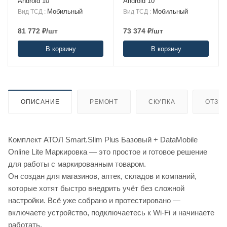
Android 10
Android 10
Мобильный
Мобильный
Вид ТСД
:
Вид ТСД
:
81 772
₽
/шт
73 374
₽
/шт
В корзину
В корзину
ОПИСАНИЕ
РЕМОНТ
СКУПКА
ОТЗЫ
Комплект АТОЛ Smart.Slim Plus Базовый + DataMobile
Online Lite Маркировка — это простое и готовое решение
для работы с маркированным товаром.
Он создан для магазинов, аптек, складов и компаний,
которые хотят быстро внедрить учёт без сложной
настройки. Всё уже собрано и протестировано —
включаете устройство, подключаетесь к Wi-Fi и начинаете
работать.