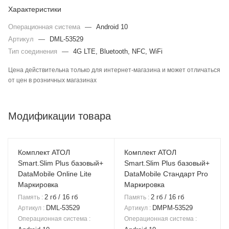
Характеристики
Операционная система
—
Android 10
Артикул
—
DML-53529
Тип соединения
—
4G LTE, Bluetooth, NFС, WiFi
Цена действительна только для интернет-магазина и может отличаться
от цен в розничных магазинах
Модификации товара
Комплект АТОЛ
Комплект АТОЛ
Smart.Slim Plus базовый+
Smart.Slim Plus базовый+
DataMobile Online Lite
DataMobile Стандарт Pro
Маркировка
Маркировка
2 гб / 16 гб
2 гб / 16 гб
Память
:
Память
:
DML-53529
DMPM-53529
Артикул
:
Артикул
:
Операционная система
:
Операционная система
: