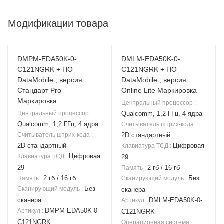
Модификации товара
DMPM-EDA50K-0-
DMLM-EDA50K-0-
C121NGRK + ПО
C121NGRK + ПО
DataMobile , версия
DataMobile , версия
Стандарт Pro
Online Lite Маркировка
Маркировка
Центральный процессор
:
Центральный процессор
:
Qualcomm, 1,2 ГГц, 4 ядра
Qualcomm, 1,2 ГГц, 4 ядра
Считыватель штрих-кода
:
Считыватель штрих-кода
:
2D стандартный
2D стандартный
Цифровая
Клавиатура ТСД
:
Цифровая
Клавиатура ТСД
:
29
29
2 гб / 16 гб
Память
:
2 гб / 16 гб
Без
Память
:
Сканирующий модуль
:
Без
Сканирующий модуль
:
сканера
сканера
DMLM-EDA50K-0-
Артикул
:
DMPM-EDA50K-0-
Артикул
:
C121NGRK
C121NGRK
Операционная система
: