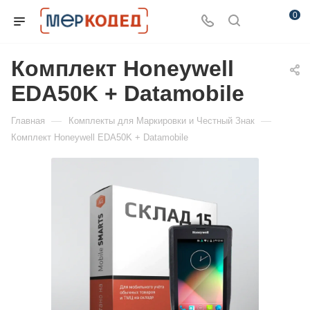
0
Комплект Honeywell
EDA50K + Datamobile
—
—
Главная
Комплекты для Маркировки и Честный Знак
Комплект Honeywell EDA50K + Datamobile