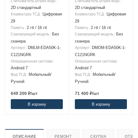
Считыватель штрих-кода
:
Считыватель штрих-кода
:
2D стандартный
2D стандартный
Цифровая
Цифровая
Клавиатура ТСД
:
Клавиатура ТСД
:
29
29
2 гб / 16 гб
2 гб / 16 гб
Память
:
Память
:
Без
Без
Сканирующий модуль
:
Сканирующий модуль
:
сканера
сканера
DMLM-EDA50K-1-
DMOM-EDA50K-1-
Артикул
:
Артикул
:
C121NGRK
C121NGRK
Операционная система
:
Операционная система
:
Android 7
Android 7
Мобильный/
Мобильный/
Вид ТСД
:
Вид ТСД
:
Ручной
Ручной
649 200
₽
/шт
71 400
₽
/шт
В корзину
В корзину
ОПИСАНИЕ
РЕМОНТ
СКУПКА
ОТЗЫ