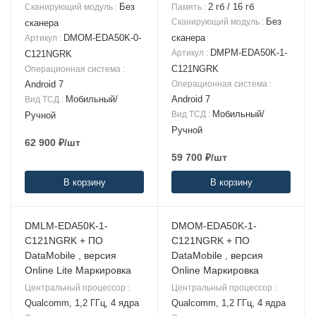
Без
2 гб / 16 гб
Сканирующий модуль
:
Память
:
Без
Сканирующий модуль
:
сканера
DMOM-EDA50K-0-
сканера
Артикул
:
DMPM-EDA50K-1-
Артикул
:
C121NGRK
C121NGRK
Операционная система
:
Android 7
Операционная система
:
Мобильный/
Android 7
Вид ТСД
:
Мобильный/
Вид ТСД
:
Ручной
Ручной
62 900
₽
/шт
59 700
₽
/шт
В корзину
В корзину
DMLM-EDA50K-1-
DMOM-EDA50K-1-
C121NGRK + ПО
C121NGRK + ПО
DataMobile , версия
DataMobile , версия
Online Lite Маркировка
Online Маркировка
Центральный процессор
:
Центральный процессор
:
Qualcomm, 1,2 ГГц, 4 ядра
Qualcomm, 1,2 ГГц, 4 ядра