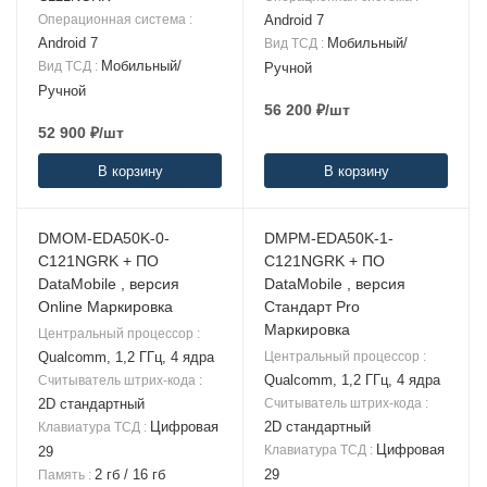
Операционная система
:
Android 7
Android 7
Мобильный/
Вид ТСД
:
Мобильный/
Вид ТСД
:
Ручной
Ручной
56 200
₽
/шт
52 900
₽
/шт
В корзину
В корзину
DMOM-EDA50K-0-
DMPM-EDA50K-1-
C121NGRK + ПО
C121NGRK + ПО
DataMobile , версия
DataMobile , версия
Online Маркировка
Стандарт Pro
Маркировка
Центральный процессор
:
Qualcomm, 1,2 ГГц, 4 ядра
Центральный процессор
:
Qualcomm, 1,2 ГГц, 4 ядра
Считыватель штрих-кода
:
2D стандартный
Считыватель штрих-кода
:
Цифровая
2D стандартный
Клавиатура ТСД
:
Цифровая
Клавиатура ТСД
:
29
2 гб / 16 гб
29
Память
: