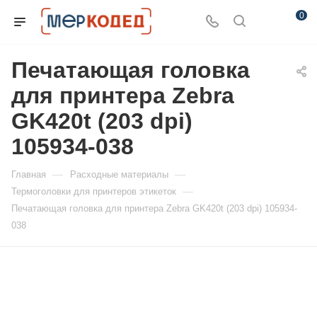
0
Печатающая головка
для принтера Zebra
GK420t (203 dpi)
105934-038
—
—
Главная
Расходные материалы
—
Термоголовки для принтеров этикеток
Печатающая головка для принтера Zebra GK420t (203 dpi) 105934-
038